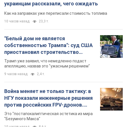
украинцам рассказали, чего ожидать
Как на заправках уже переписали стоимость топлива
10 часов назад
23,3 т.
"Белый дом не является
собственностью Трампа": суд США
приостановил строительство
бального зала стоимостью 400 млн
Трамп уже заявил, что немедленно подаст
долларов
апелляцию, назвав это "ужасным решением"
9 часов назад
2,4 т.
Война меняет не только тактику: в
НГУ показали инженерные решения
против российских FPV-дронов.
Фото
Это "постапокалиптическая эстетика из мира
"Безумного Макса"
10 часов назад
8,6 т.