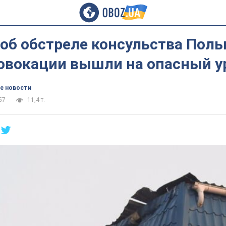
об обстреле консульства Поль
ровокации вышли на опасный у
е новости
57
11,4 т.