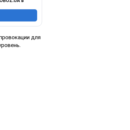
 OBOZ.UA в
 провокации для
уровень.