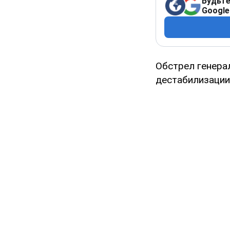
Будьте
Google
Обстрел генера
дестабилизации