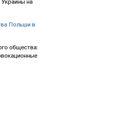
 Украины на
тва Польши в
ого общества:
ровокационные