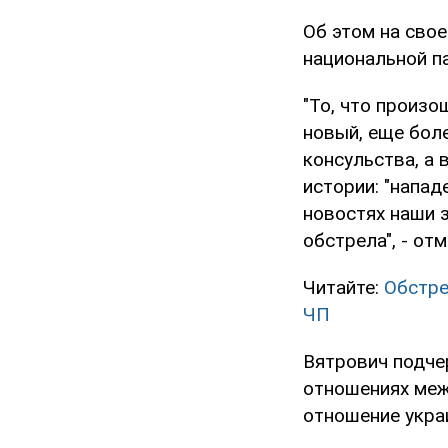
Об этом на свое
национальной п
"То, что произо
новый, еще бол
консульства, а 
истории: "напад
новостях наши 
обстрела", - отм
Читайте:
Обстре
ЧП
Вятрович подче
отношениях меж
отношение укра