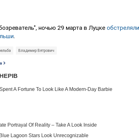
бозреватель", ночью 29 марта в Луцке
обстреляли
ольши
.
рельба
Владимир Вятрович
а