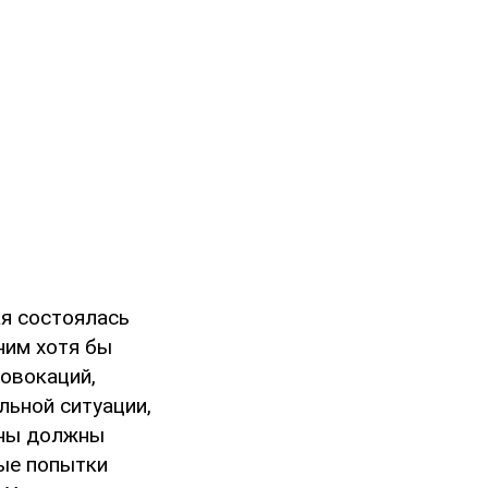
я состоялась
ним хотя бы
овокаций,
льной ситуации,
аны должны
ные попытки