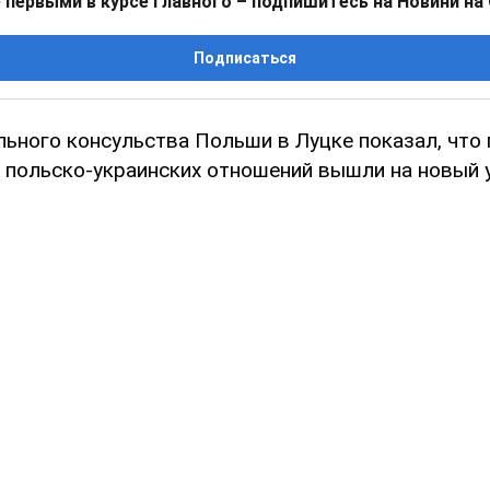
 первыми в курсе главного – подпишитесь на Новини на
Подписаться
льного консульства Польши в Луцке показал, что
 польско-украинских отношений вышли на новый 