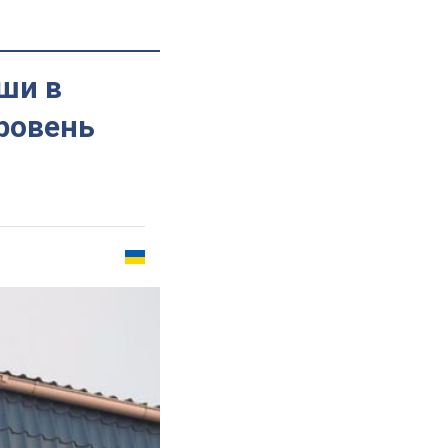
ши в
ровень