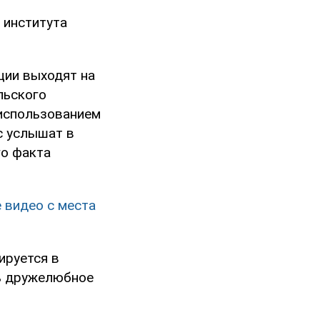
 института
ции выходят на
льского
 использованием
ас услышат в
го факта
 видео с места
ируется в
ь дружелюбное