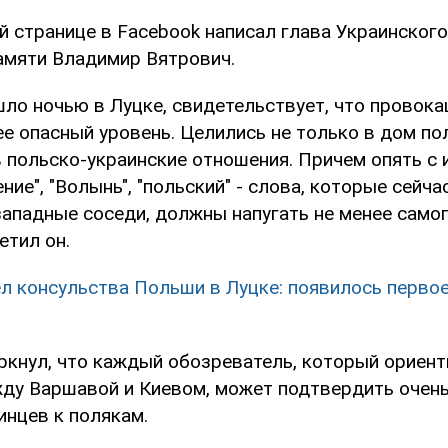
й странице в Facebook написал глава Украинского
амяти Владимир Вятрович.
шло ночью в Луцке, свидетельствует, что провока
ее опасный уровень. Целились не только в дом по
в польско-украинские отношения. Причем опять с
ение", "Волынь", "польский" - слова, которые сейч
западные соседи, должны напугать не менее само
етил он.
л консульства Польши в Луцке: появилось первое
ркнул, что каждый обозреватель, который ориент
ду Варшавой и Киевом, может подтвердить очен
инцев к полякам.