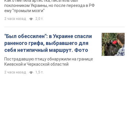
Как отметила артистка, писатель был
геноцида украинцев
поклонником Украины, но после переезда в РФ
ему "промыли мозги"
2 часа назад
2,0 т.
"Был обессилен": в Украине спасли
раненого грифа, выбравшего для
себя нетипичный маршрут. Фото
Пострадавшую птицу обнаружили на границе
Киевской и Черкасской областей
2 часа назад
1,5 т.