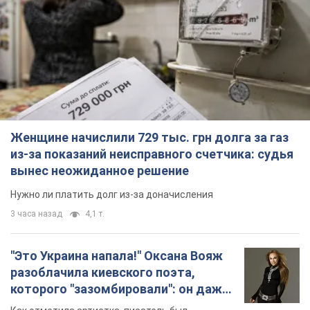
Женщине начислили 729 тыс. грн долга за газ
из-за показаний неисправного счетчика: судья
вынес неожиданное решение
Нужно ли платить долг из-за доначисления
3 часа назад
4,1 т.
"Это Украина напала!" Оксана Вояж
разоблачила киевского поэта,
которого "зазомбировали": он даже
русского не знал, а теперь хочет