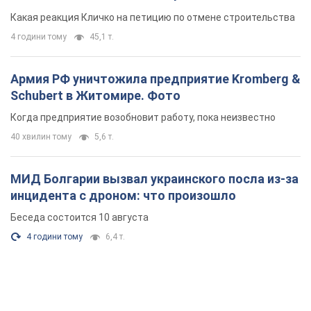
небоскреба "московского верующего"
Какая реакция Кличко на петицию по отмене строительства
4 години тому
45,1 т.
Армия РФ уничтожила предприятие Kromberg &
Schubert в Житомире. Фото
Когда предприятие возобновит работу, пока неизвестно
40 хвилин тому
5,6 т.
МИД Болгарии вызвал украинского посла из-за
инцидента с дроном: что произошло
Беседа состоится 10 августа
4 години тому
6,4 т.