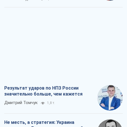
Результат ударов по НПЗ России
значительно больше, чем кажется
Дмитрий Томчук
1,8 т.
Не месть, а стратегия: Украина
заставляет Россию платить за войну
Виктор Андрусив
2,8 т.
Ответ на украинофобию – не
полонофобия, а сильное украинское
государство
Николай Княжицкий
2,0 т.