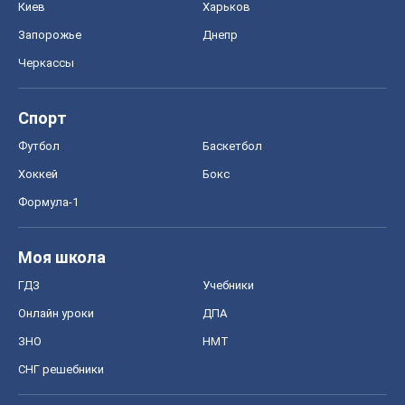
Формула-1
Моя школа
ГДЗ
Учебники
Онлайн уроки
ДПА
ЗНО
НМТ
СНГ решебники
Авто
Тест Драйв
Электромобили
Акции
Сервис
Food Oboz
Рецепты
Напитки