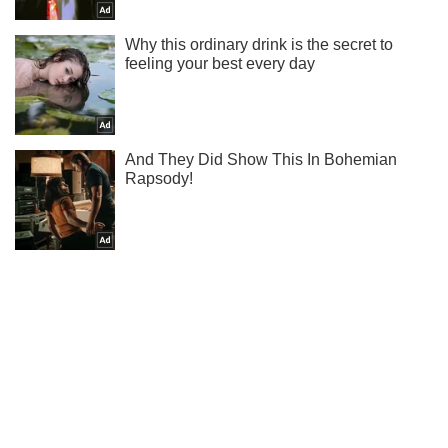
Подпишись на наш Telegram . Присылаем лишь "горящие"
новости!
Подписаться
Подписаться
Криминальные новости
Гаага ждет танкистов:...