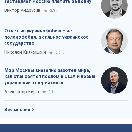
Мэр Москвы внезапно захотел мира,
как становятся послом в США и новые
украинские топ-рейтинги
Александр Кирш
8,1 т.
Все мнения
О компании
Команда
Правовая информация
Политика
конфиденциальности
Реклама на сайте
Документы
Редакционная политика
Журналисты OBOZ.UA на месте