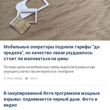
предела", но качество связи ухудшилось:
стоит ли жаловаться на цены
Почему цены на мобильную связь выросли в разы и как
улучшить качество интернета в телефоне
3 часа назад
20,0 т.
В оккупированной Ялте прогремели мощные
взрывы: поднимается черный дым. Фото и
видео
Город, вероятно, подвергся атаке дронов
час назад
2,5 т.
В Коблево в Николаевской области произошел
взрыв в море: погиб мужчина, есть
пострадавшие
Мужчина, вероятно, подорвался на морской мине