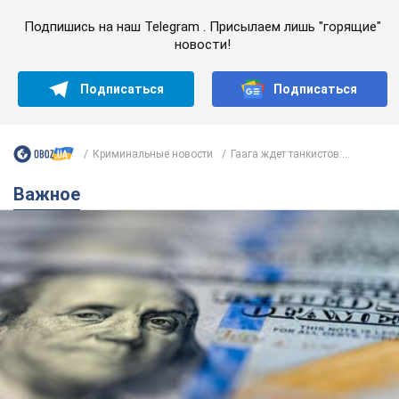
Важное
Банки "готовятся" к новому курсу доллара:
украинцам рассказали, чего ожидать в
ближайшие дни
Каким будет курс валюты в обменниках
6.08.2026 22:58
152,3 т.