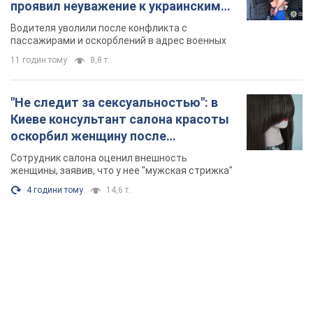
проявил неуважение к украинским
военным и поплатился за это.
Водителя уволили после конфликта с
Видео
пассажирами и оскорблений в адрес военных
11 годин тому
8,8 т.
"Не следит за сексуальностью": в
Киеве консультант салона красоты
оскорбил женщину после
химиотерапии, разгорелся скандал.
Сотрудник салона оценил внешность
Фото
женщины, заявив, что у нее "мужская стрижка"
4 години тому
14,6 т.