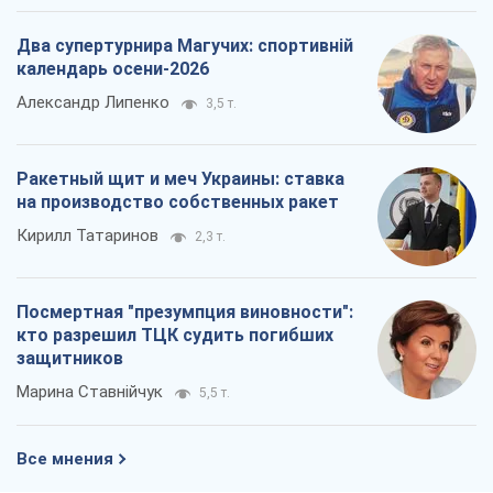
Два супертурнира Магучих: спортивній
календарь осени-2026
Александр Липенко
3,5 т.
Ракетный щит и меч Украины: ставка
на производство собственных ракет
Кирилл Татаринов
2,3 т.
Посмертная "презумпция виновности":
кто разрешил ТЦК судить погибших
защитников
Марина Ставнійчук
5,5 т.
Все мнения