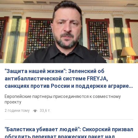
"Защита нашей жизни": Зеленский об
антибаллистической системе FREYJA,
санкциях против России и поддержке аграриев.
Видео
Европейские партнеры присоединяются к совместному
проекту
2 години тому
33,6 т.
"Балистика убивает людей": Сикорский призвал
обсудить перехват вражеских ракет над