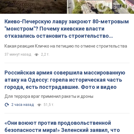
Киево-Печерскую лавру закроют 80-метровым
"монстром"? Почему киевские власти
отказались остановить строительство
небоскреба "московского верующего"
Какая реакция Кличко на петицию по отмене строительства
37 минут назад
2,2 т.
Российская армия совершила массированную
атаку на Одессу: горела историческая часть
города, есть пострадавшие. Фото и видео
Для террора враг применил ракеты и дроны
2 часа назад
51,5 т.
«Они воюют против продовольственной
безопасности мира!» Зеленский заявил, что