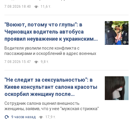
7.08.2026 18:40
11,6 т.
"Воюют, потому что глупы": в
Черновцах водитель автобуса
проявил неуважение к украинским
военным и поплатился за это.
Водителя уволили после конфликта с
Видео
пассажирами и оскорблений в адрес военных
7.08.2026 15:47
9,8 т.
"Не следит за сексуальностью": в
Киеве консультант салона красоты
оскорбил женщину после
химиотерапии, разгорелся скандал.
Сотрудник салона оценил внешность
Фото
женщины, заявив, что у нее "мужская стрижка"
9 часов назад
17,9 т.