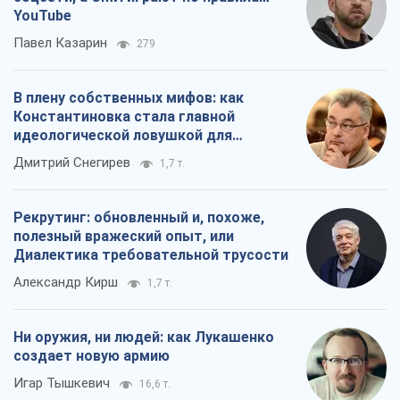
YouTube
Павел Казарин
279
В плену собственных мифов: как
Константиновка стала главной
идеологической ловушкой для
российских оккупантов
Дмитрий Снегирев
1,7 т.
Рекрутинг: обновленный и, похоже,
полезный вражеский опыт, или
Диалектика требовательной трусости
Александр Кирш
1,7 т.
Ни оружия, ни людей: как Лукашенко
создает новую армию
Игар Тышкевич
16,6 т.