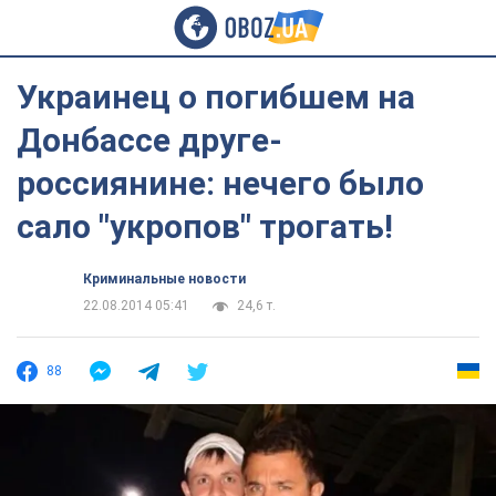
Украинец о погибшем на
Донбассе друге-
россиянине: нечего было
сало "укропов" трогать!
Криминальные новости
22.08.2014 05:41
24,6 т.
88