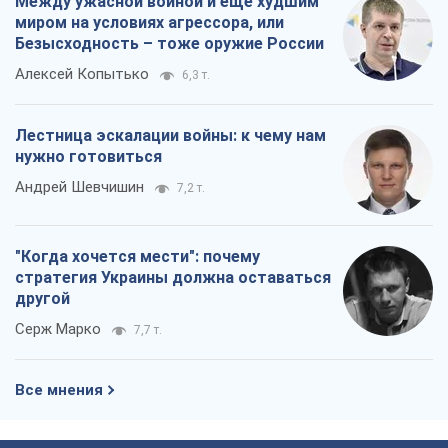
Между ужасной войной и еще худшим
миром на условиях агрессора, или
Безысходность – тоже оружие России
Алексей Копытько
6,3 т.
Лестница эскалации войны: к чему нам
нужно готовиться
Андрей Шевчишин
7,2 т.
"Когда хочется мести": почему
стратегия Украины должна оставаться
другой
Серж Марко
7,7 т.
Все мнения