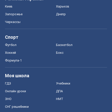
Киев
Харьков
Запорожье
Днепр
Черкассы
Спорт
Футбол
Баскетбол
Хоккей
Бокс
Формула-1
Моя школа
ГДЗ
Учебники
Онлайн уроки
ДПА
ЗНО
НМТ
СНГ решебники