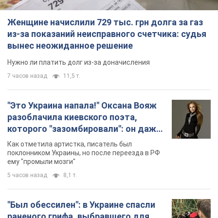
Женщине начислили 729 тыс. грн долга за газ
из-за показаний неисправного счетчика: судья
вынес неожиданное решение
Нужно ли платить долг из-за доначисления
7 часов назад
11,5 т.
"Это Украина напала!" Оксана Вояж
разоблачила киевского поэта,
которого "зазомбировали": он даже
русского не знал, а теперь хочет
Как отметила артистка, писатель был
геноцида украинцев
поклонником Украины, но после переезда в РФ
ему "промыли мозги"
5 часов назад
8,1 т.
"Был обессилен": в Украине спасли
раненого грифа, выбравшего для