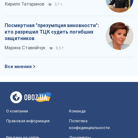
Кирилл Татаринов
3,7 т.
Посмертная "презумпция виновности":
кто разрешил ТЦК судить погибших
защитников
Марина Ставнійчук
8,5 т.
Все мнения
О компании
Команда
Правовая информация
Политика
конфиденциальности
Реклама на сайте
Документы