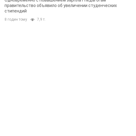
Одновременно с повышением зарплат педагогам
правительство объявило об увеличении студенческих
стипендий
8 годин тому
7,9 т.