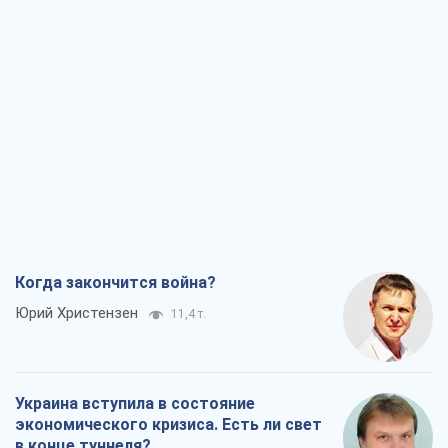
Александр Левченко
18,7 т.
Ни оружия, ни людей: как Лукашенко
создает новую армию
Игар Тышкевич
15,8 т.
Когда закончится война?