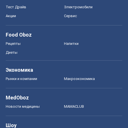
Онлайн уроки
ДПА
ЗНО
НМТ
СНГ решебники
Авто
Тест Драйв
Электромобили
Акции
Сервис
Food Oboz
Рецепты
Напитки
Диеты
Экономика
Рынки и компании
Mакроэкономика