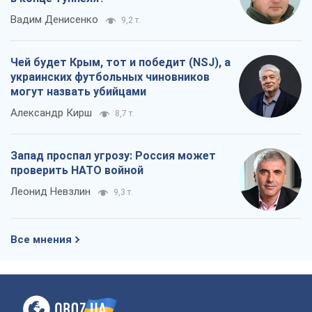
Юрий Христензен
11,4 т.
Украина вступила в состояние
экономического кризиса. Есть ли свет
в конце туннеля?
Вадим Денисенко
9,2 т.
Чей будет Крым, тот и победит (NSJ), а
украинских футбольных чиновников
могут назвать убийцами
Александр Кирш
8,7 т.
Запад проспал угрозу: Россия может
проверить НАТО войной
Леонид Невзлин
9,3 т.