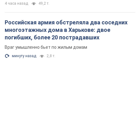
Депутаты взяли деньги из бюджета на аренду
элитных квартир в Киеве: кто из
парламентариев просил средства и где
поселился
Как работает особая социальная гарантия и кто ею
пользуется
4 часа назад
49,2 т.
Российская армия обстреляла два соседних
многоэтажных дома в Харькове: двое
погибших, более 20 пострадавших
Враг умышленно бьет по жилым домам
минуту назад
2,8 т.