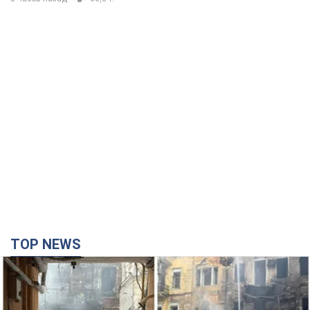
В ПриватБанке рассказали,
действительны ли доллары 1996
года: принимают ли обменники и
банки такие купюры
Что делать, если банки и обменники не
принимают старые доллары
8 часов назад
60,8 т.