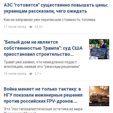
АЗС "готовятся" существенно повышать цены:
украинцам рассказали, чего ожидать
Как на заправках уже переписали стоимость топлива
11 часов назад
23,4 т.
"Белый дом не является
собственностью Трампа": суд США
приостановил строительство
бального зала стоимостью 400 млн
Трамп уже заявил, что немедленно подаст
долларов
апелляцию, назвав это "ужасным решением"
10 часов назад
2,7 т.
Война меняет не только тактику: в
НГУ показали инженерные решения
против российских FPV-дронов.
Фото
Это "постапокалиптическая эстетика из мира