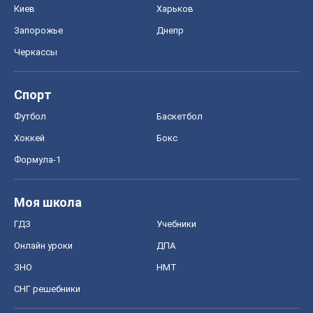
Киев
Харьков
Запорожье
Днепр
Черкассы
Спорт
Футбол
Баскетбол
Хоккей
Бокс
Формула-1
Моя школа
ГДЗ
Учебники
Онлайн уроки
ДПА
ЗНО
НМТ
СНГ решебники