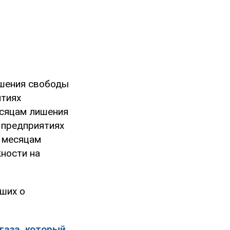
ишения свободы
ятиях
месяцам лишения
 предприятиях
6 месяцам
ности на
ших о
газа, который