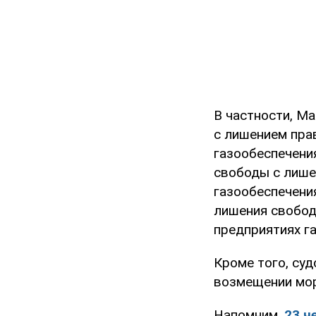
В частности, М
с лишением пра
газообеспечения
свободы с лише
газообеспечения
лишения свобод
предприятиях га
Кроме того, су
возмещении мор
Напомним,
23 ч