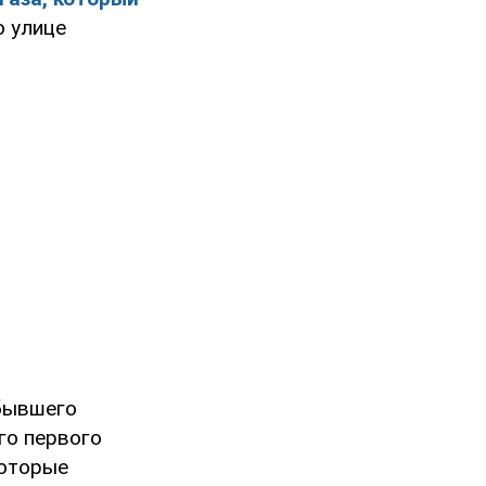
 улице
 бывшего
го первого
которые