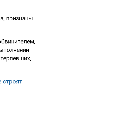
а, признаны
обвинителем,
выполнении
терпевших,
е строят