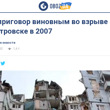
риговор виновным во взрыве 
тровске в 2007
е новости
32
1,6 т.