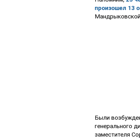
произошел 13 о
Мандрыковской,
Были возбужден
генерального д
заместителя Со