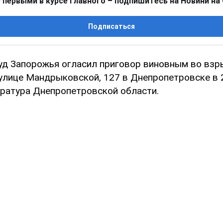
 первыми в курсе главного – подпишитесь на Новини на
Подписаться
уд Запорожья огласил приговор виновным во взры
улице Мандрыковской, 127 в Днепропетровске в 2
ратура Днепропетровской области.