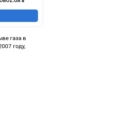
 OBOZ.UA в
ве газа в
007 году,