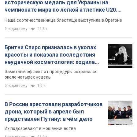
историческую медаль для Украины на
чемпионате мира по легкой атлетике U20.
Видео
Наша соотечественница блестяще выступила в Орегоне
9 годин тому
42,8 т.
Бритни Спирс призналась в уколах
красоты и показала последствия
неудачной косметологии: ходила
так почти месяц
Заметный эффект от процедуры сохранялся
около четырех недель
5 годин тому
1,6 т.
В России арестовали разработчиков
дрона, который в апреле был
представлен Путину: в чём дело
Их подозревают в мошенничестве