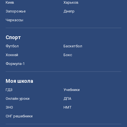
Киев
Харьков
Запорожье
Днепр
Черкассы
Спорт
Футбол
Баскетбол
Хоккей
Бокс
Формула-1
Моя школа
ГДЗ
Учебники
Онлайн уроки
ДПА
ЗНО
НМТ
СНГ решебники