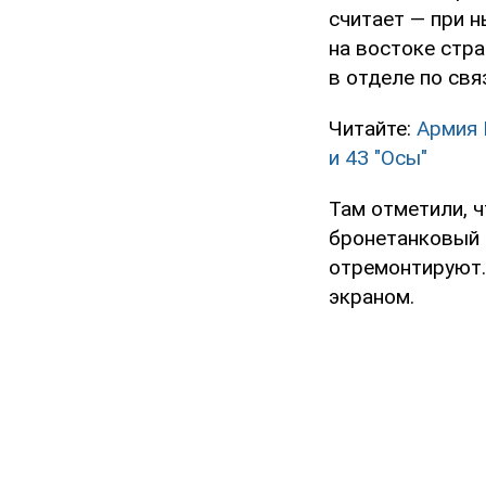
считает — при 
на востоке стр
в отделе по св
Читайте:
Армия 
и 4З "Осы"
Там отметили, 
бронетанковый 
отремонтируют.
экраном.