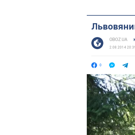
Львовяни
OBOZ.UA
2.08.2014 20:3
0