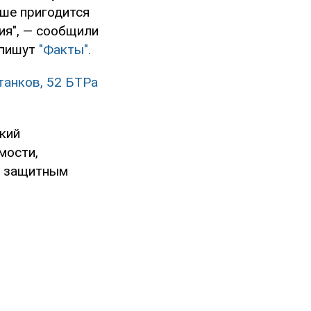
ьше пригодится
ия", — сообщили
 пишут
"Факты".
танков, 52 БТРа
кий
мости,
м защитным