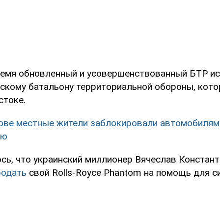
емя обновленный и усовершенствованный БТР ис
скому батальону территориальной обороны, кото
стоке.
ове местные жители заблокировали автомобилям
ию
сь, что украинский миллионер Вячеслав Констан
родать
свой Rolls-Royce Phantom на помощь для с