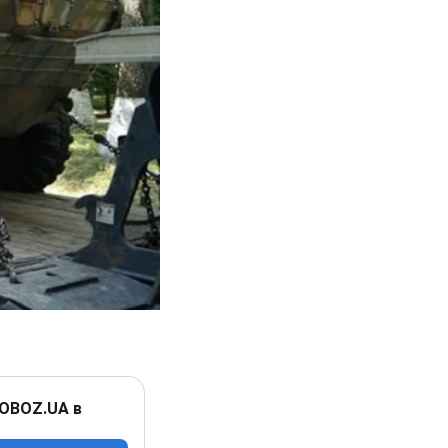
 OBOZ.UA в