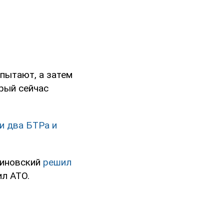
пытают, а затем
рый сейчас
и два БТРа и
тиновский
решил
ил АТО.