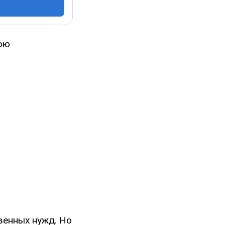
ою
венных нужд. Но