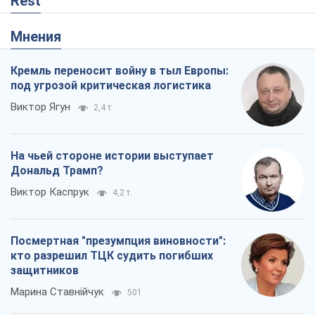
Rest
Мнения
Кремль переносит войну в тыл Европы:
под угрозой критическая логистика
Виктор Ягун
2,4 т.
На чьей стороне истории выступает
Дональд Трамп?
Виктор Каспрук
4,2 т.
Посмертная "презумпция виновности":
кто разрешил ТЦК судить погибших
защитников
Марина Ставнійчук
501