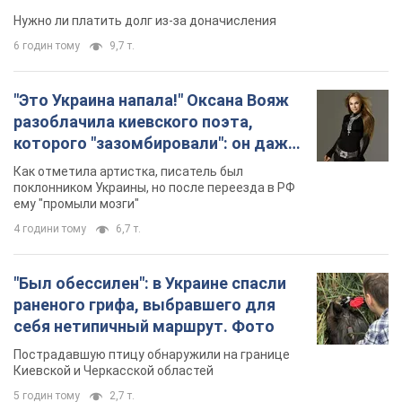
Нужно ли платить долг из-за доначисления
6 годин тому
9,7 т.
"Это Украина напала!" Оксана Вояж
разоблачила киевского поэта,
которого "зазомбировали": он даже
русского не знал, а теперь хочет
Как отметила артистка, писатель был
геноцида украинцев
поклонником Украины, но после переезда в РФ
ему "промыли мозги"
4 години тому
6,7 т.
"Был обессилен": в Украине спасли
раненого грифа, выбравшего для
себя нетипичный маршрут. Фото
Пострадавшую птицу обнаружили на границе
Киевской и Черкасской областей
5 годин тому
2,7 т.