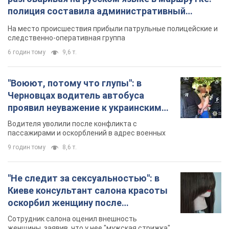
полиция составила административный
протокол. Видео
На место происшествия прибыли патрульные полицейские и
следственно-оперативная группа
6 годин тому
9,6 т.
"Воюют, потому что глупы": в
Черновцах водитель автобуса
проявил неуважение к украинским
военным и поплатился за это.
Водителя уволили после конфликта с
Видео
пассажирами и оскорблений в адрес военных
9 годин тому
8,6 т.
"Не следит за сексуальностью": в
Киеве консультант салона красоты
оскорбил женщину после
химиотерапии, разгорелся скандал.
Сотрудник салона оценил внешность
Фото
женщины, заявив, что у нее "мужская стрижка"