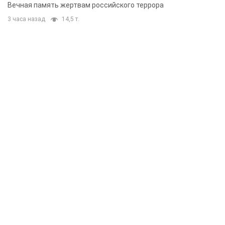
муж и внук
Вечная память жертвам российского террора
3 часа назад
14,5 т.