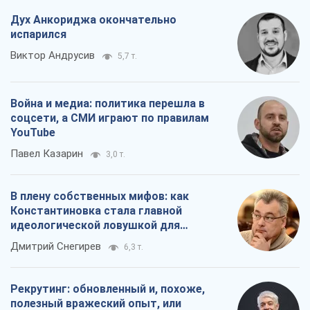
Дух Анкориджа окончательно
испарился
Виктор Андрусив
5,7 т.
Война и медиа: политика перешла в
соцсети, а СМИ играют по правилам
YouTube
Павел Казарин
3,0 т.
В плену собственных мифов: как
Константиновка стала главной
идеологической ловушкой для
российских оккупантов
Дмитрий Снегирев
6,3 т.
Рекрутинг: обновленный и, похоже,
полезный вражеский опыт, или