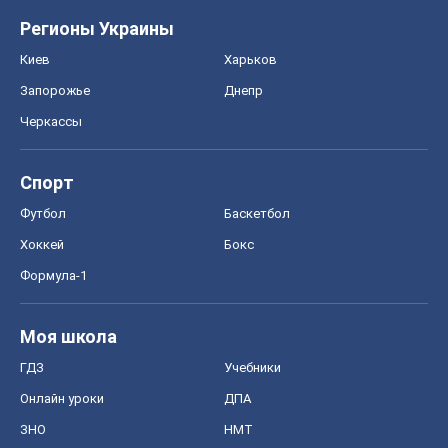
Футбол
Баскетбол
Хоккей
Бокс
Формула-1
Моя школа
ГДЗ
Учебники
Онлайн уроки
ДПА
ЗНО
НМТ
СНГ решебники
Авто
Тест Драйв
Электромобили
Акции
Сервис