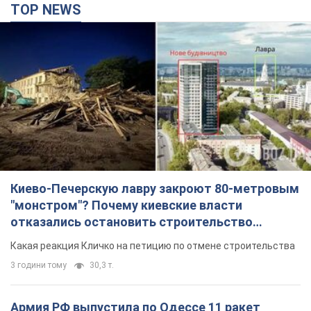
Киево-Печерскую лавру закроют 80-метровым
"монстром"? Почему киевские власти
отказались остановить строительство
небоскреба "московского верующего"
Какая реакция Кличко на петицию по отмене строительства
3 години тому
30,3 т.
Армия РФ выпустила по Одессе 11 ракет
различных типов и до 100 дронов: горели
исторические здания, есть пострадавшие.
Фото и видео
Для террора враг применил ракеты и дроны
38 хвилин тому
54,2 т.
МИД Болгарии вызвал украинского посла из-за
инцидента с дроном: что произошло