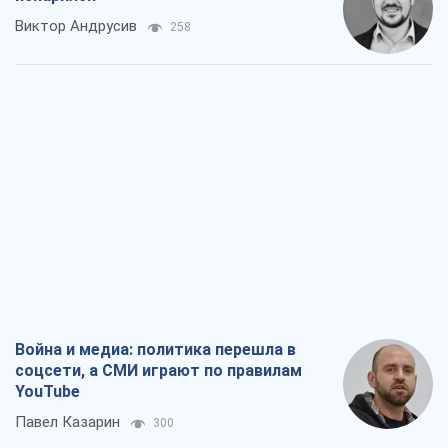
Война и медиа: политика перешла в
соцсети, а СМИ играют по правилам
YouTube
Павел Казарин
300
В плену собственных мифов: как
Константиновка стала главной
идеологической ловушкой для
российских оккупантов
Дмитрий Снегирев
1,8 т.
Рекрутинг: обновленный и, похоже,
полезный вражеский опыт, или