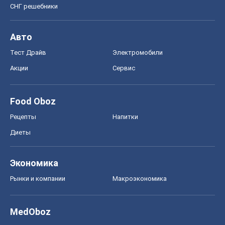
Food Oboz
Рецепты
Напитки
Диеты
Экономика
Рынки и компании
Mакроэкономика
MedOboz
Новости медицины
MAMACLUB
Шоу
Афиша
Сплетни
Красота
Мода
Женский Журнал