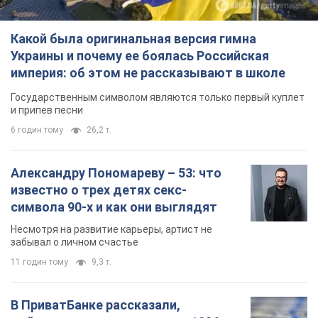
Александру Пономареву – 53: что
известно о трех детях секс-
символа 90-х и как они выглядят
Несмотря на развитие карьеры, артист не
забывал о личном счастье
11 годин тому
9,3 т.
В ПриватБанке рассказали,
действительны ли доллары 1996
года: принимают ли обменники и
банки такие купюры
Что делать, если банки и обменники не
принимают старые доллары
9.08.2026 02:20
83,1 т.