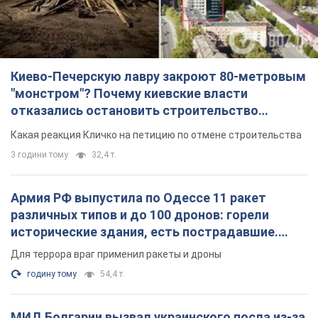
3 години тому
32,4 т.
Армия РФ выпустила по Одессе 11 ракет
различных типов и до 100 дронов: горели
исторические здания, есть пострадавшие.
Фото и видео
Для террора враг применил ракеты и дроны
годину тому
54,4 т.
МИД Болгарии вызвал украинского посла из-за
инцидента с дроном: что произошло
Беседа состоится 10 августа
3 години тому
5,1 т.