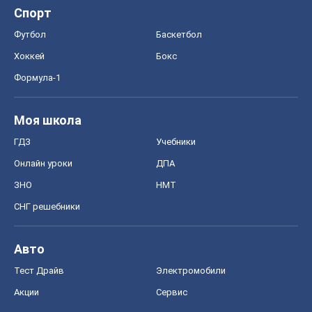
ГДЗ
Учебники
Онлайн уроки
ДПА
ЗНО
НМТ
СНГ решебники
Авто
Тест Драйв
Электромобили
Акции
Сервис
Food Oboz
Рецепты
Напитки
Диеты
Экономика
Рынки и компании
Mакроэкономика