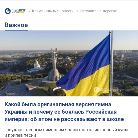
Какой была оригинальная версия гимна
Украины и почему ее боялась Российская
империя: об этом не рассказывают в школе
Государственным символом являются только первый куплет
и припев песни
6 годин тому
26,9 т.
Александру Пономареву – 53: что
известно о трех детях секс-
символа 90-х и как они выглядят
Несмотря на развитие карьеры, артист не
забывал о личном счастье