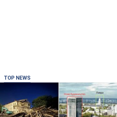
TOP NEWS
Киево-Печерскую лавру закроют 80-метровым
"монстром"? Почему киевские власти
отказались остановить строительство
небоскреба "московского верующего"
Какая реакция Кличко на петицию по отмене строительства