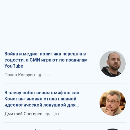
соцсети, а СМИ играют по правилам
YouTube
Павел Казарин
339
В плену собственных мифов: как
Константиновка стала главной
идеологической ловушкой для
российских оккупантов
Дмитрий Снегирев
1,8 т.
Рекрутинг: обновленный и, похоже,
полезный вражеский опыт, или
Диалектика требовательной трусости
Александр Кирш
1,8 т.
Ни оружия, ни людей: как Лукашенко
создает новую армию
Игар Тышкевич
16,6 т.