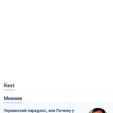
Rest
Мнения
Украинский парадокс, или Почему у
Путина ничего не получилось с
Украиной
Виталий Портников
3,5 т.
Москва выдвигает претензии Пекину:
дружба превращается в зависимость
России от Китая
Виктор Каспрук
5,2 т.