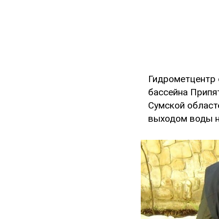
Гидрометцентр с
бассейна Припят
Сумской областе
выходом воды н