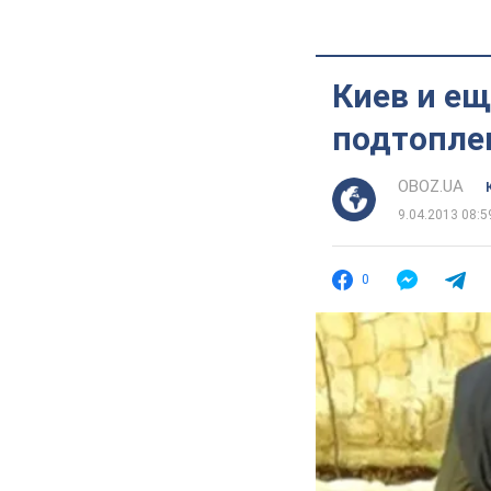
Киев и ещ
подтопл
OBOZ.UA
9.04.2013 08:5
0