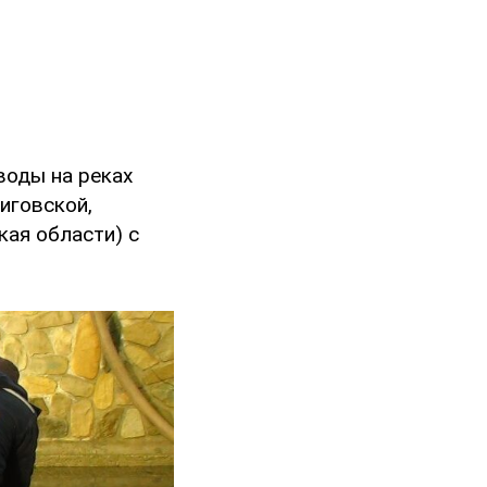
воды на реках
иговской,
кая области) с