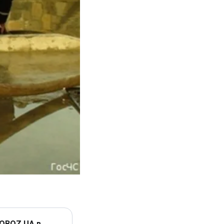
 OBOZ.UA в