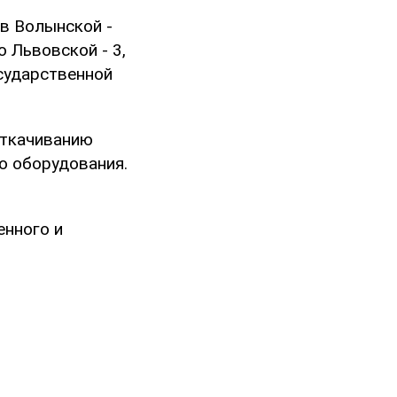
 в Волынской -
о Львовской - 3,
осударственной
откачиванию
о оборудования.
енного и