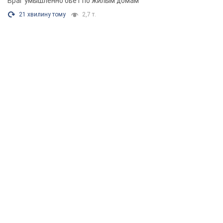
Враг умышленно бьет по жилым домам
21 хвилину тому
2,7 т.