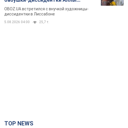
Горской, критике сына Стуса и
OBOZ.UA встретился с внучкой художницы-
бегстве в Португалию с пятью
диссидентки в Лиссабоне
детьми
5.08.2026 04:00
25,7 т.
TOP NEWS