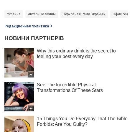
Украина
Янтарные войны
Верховная Рада Украины
Офис генер
Редакционная политика