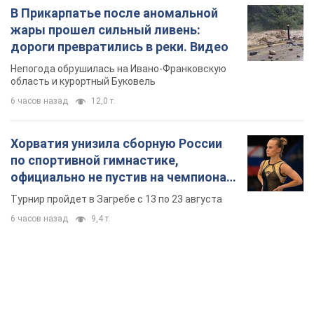
В Прикарпатье после аномальной
жары прошел сильный ливень:
дороги превратились в реки. Видео
Непогода обрушилась на Ивано-Франковскую
область и курортный Буковель
6 часов назад
12,0 т.
Хорватия унизила сборную России
по спортивной гимнастике,
официально не пустив на чемпионат
Европы основных спортсменов
Турнир пройдет в Загребе с 13 по 23 августа
6 часов назад
9,4 т.