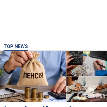
Украинцы "хакнули" Пенсионный фонд:
выплаты массово увеличивают из-за исков, но
денег не хватает
Как пересчитывают пенсии
4 години тому
90,9 т.
ВАКС избрал меру пресечения экс-послу