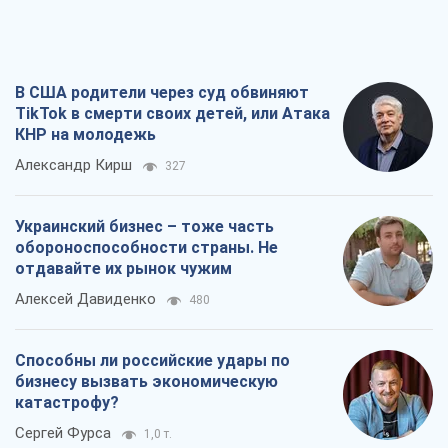
Украинский бизнес – тоже часть
обороноспособности страны. Не
отдавайте их рынок чужим
Алексей Давиденко
480
Способны ли российские удары по
бизнесу вызвать экономическую
катастрофу?
Сергей Фурса
1,0 т.
От ракетного террора до
стратегического поражения: как
Кремль загнал себя в ловушку
Юрий Федоренко (военный)
1,7 т.
Все мнения