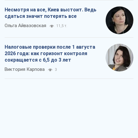
Виктория Карпова
3
В США родители через суд обвиняют
TikTok в смерти своих детей, или Атака
КНР на молодежь
Александр Кирш
327