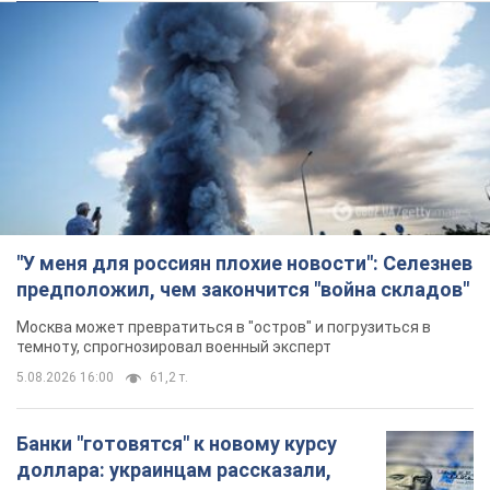
"У меня для россиян плохие новости": Селезнев
предположил, чем закончится "война складов"
Москва может превратиться в "остров" и погрузиться в
темноту, спрогнозировал военный эксперт
5.08.2026 16:00
61,2 т.
Банки "готовятся" к новому курсу
доллара: украинцам рассказали,
чего ожидать
Каким будет курс валюты в обменниках
5.08.2026 23:12
121,0 т.
"Джипинг разрушает экосистемы,
которые формировались сотни
лет": в Greenpeace забили тревогу