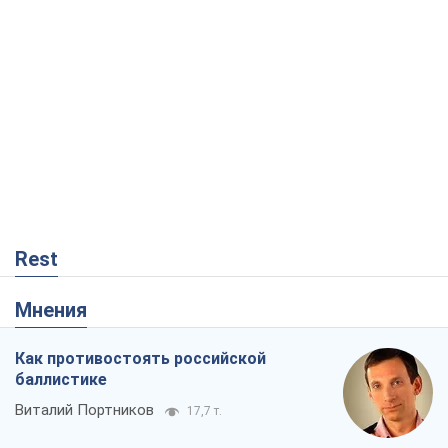
Rest
Мнения
Как противостоять российской
баллистике
Виталий Портников
17,7 т.
Несмотря на все, Киев выстоит. Ведь
сдаться значит потерять все
Ольга Айвазовская
11,5 т.
Налоговые проверки после 1 августа
2026 года: как горизонт контроля
сокращается с 6,5 до 3 лет