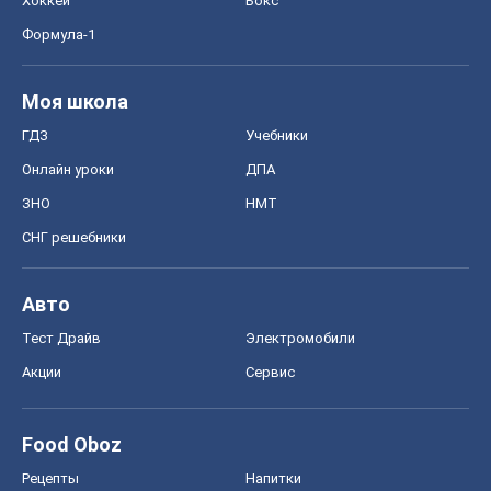
СНГ решебники
Авто
Тест Драйв
Электромобили
Акции
Сервис
Food Oboz
Рецепты
Напитки
Диеты
Экономика
Рынки и компании
Mакроэкономика
MedOboz