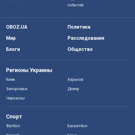
Регионы Украины
Киев
Харьков
Запорожье
Днепр
Черкассы
Спорт
Футбол
Баскетбол
Хоккей
Бокс
Формула-1
Моя школа
ГДЗ
Учебники
Онлайн уроки
ДПА
ЗНО
НМТ