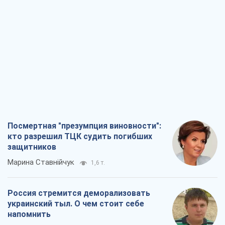
Посмертная "презумпция виновности":
кто разрешил ТЦК судить погибших
защитников
Марина Ставнійчук
1,6 т.
Россия стремится деморализовать
украинский тыл. О чем стоит себе
напомнить
Юрий Богданов
1,2 т.
Хозяева Черного моря: о казацкой
морской славе
Юрий Кирпичев
1,4 т.
"Поколение оливье": привычка к