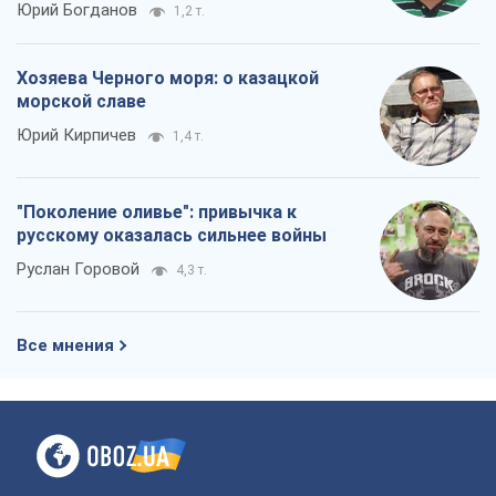
русскому оказалась сильнее войны
Руслан Горовой
4,3 т.
Все мнения
О компании
Команда
Правовая информация
Политика
конфиденциальности
Реклама на сайте
Документы
Редакционная политика
Журналисты OBOZ.UA на месте
событий