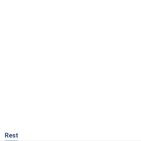
Rest
Мнения
Кремль переносит войну в тыл Европы:
под угрозой критическая логистика
Виктор Ягун
3,8 т.