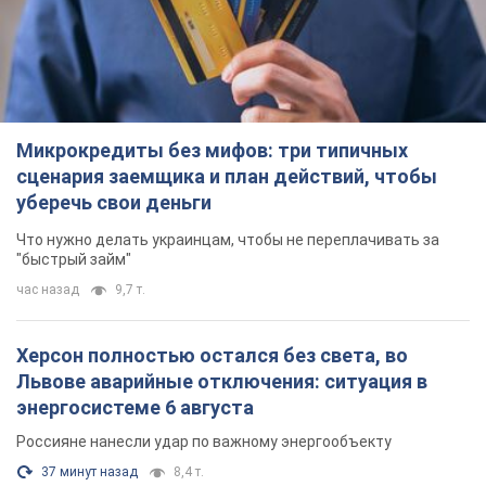
Что нужно делать украинцам, чтобы не переплачивать за
"быстрый займ"
час назад
9,7 т.
Херсон полностью остался без света, во
Львове аварийные отключения: ситуация в
энергосистеме 6 августа
Россияне нанесли удар по важному энергообъекту
37 минут назад
8,4 т.
Зеленский созвал совещание по вопросам
подготовки украинской баллистики и
антибаллистической программы FREYJA: какие
решения готовятся
В Киеве рассчитывают на успешное завершение проекта
FREYJA
2 часа назад
31,0 т.