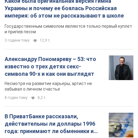
Какой была оригинальная версия гимна
Украины и почему ее боялась Российская
империя: об этом не рассказывают в школе
Государственным символом являются только первый куплет
и припев песни
3 години тому
12,9 т.
Александру Пономареву – 53: что
известно о трех детях секс-
символа 90-х и как они выглядят
Несмотря на развитие карьеры, артист не
забывал о личном счастье
8 годин тому
8,2 т.
В ПриватБанке рассказали,
действительны ли доллары 1996
года: принимают ли обменники и