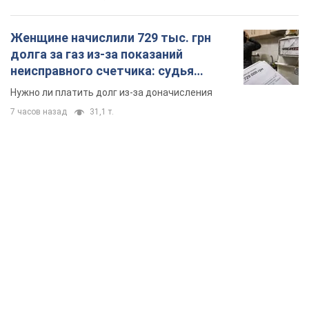
Женщине начислили 729 тыс. грн
долга за газ из-за показаний
неисправного счетчика: судья
вынес неожиданное решение
Нужно ли платить долг из-за доначисления
7 часов назад
31,1 т.