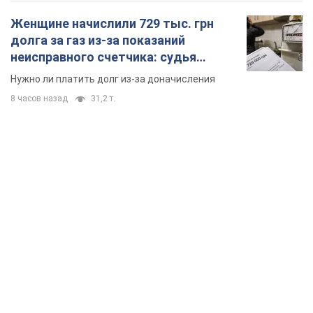
Женщине начислили 729 тыс. грн
долга за газ из-за показаний
неисправного счетчика: судья
вынес неожиданное решение
Нужно ли платить долг из-за доначисления
8 часов назад
31,2 т.