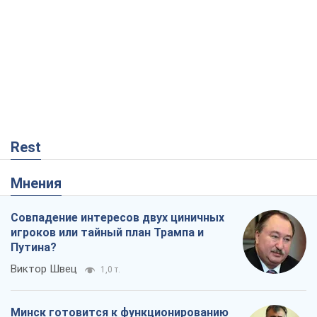
Rest
Мнения
Совпадение интересов двух циничных
игроков или тайный план Трампа и
Путина?
Виктор Швец
1,0 т.
Минск готовится к функционированию
в условиях масштабного военного
кризиса
Александр Левченко
2,7 т.
Чей будет Крым, тот и победит (NSJ), а
украинских футбольных чиновников
могут назвать убийцами