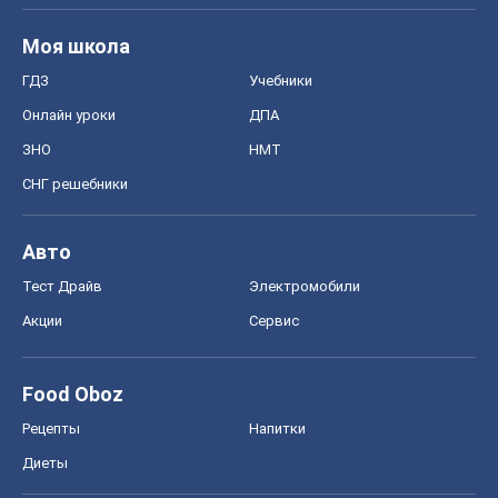
Авто
Тест Драйв
Электромобили
Акции
Сервис
Food Oboz
Рецепты
Напитки
Диеты
Экономика
Рынки и компании
Mакроэкономика
MedOboz
Новости медицины
MAMACLUB