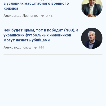
Александр Кирш
930
Запад проспал угрозу: Россия может
проверить НАТО войной
Леонид Невзлин
5,0 т.
"Варта" и "Новатор" выдержали