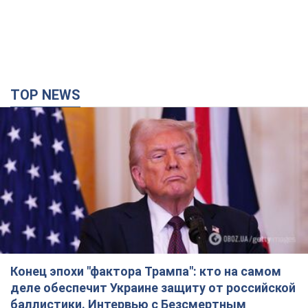
Конец эпохи "фактора Трампа": кто на самом
деле обеспечит Украине защиту от российской
баллистики. Интервью с Безсмертным
Владимир Зеленский встретился с украинским дипломатом и
изложил новое видение войны и роли международных
партнеров в борьбе с Россией
3 години тому
11,4 т.
В Киеве в результате российской атаки
пострадали четыре человека. Фото