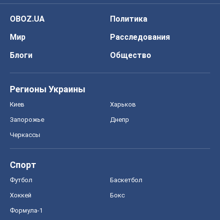
Киев
Харьков
Запорожье
Днепр
Черкассы
Спорт
Футбол
Баскетбол
Хоккей
Бокс
Формула-1
Моя школа
ГДЗ
Учебники
Онлайн уроки
ДПА
ЗНО
НМТ
СНГ решебники