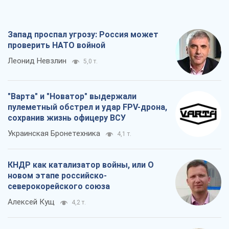
пулеметный обстрел и удар FPV-дрона,
сохранив жизнь офицеру ВСУ
Украинская Бронетехника
4,1 т.
КНДР как катализатор войны, или О
новом этапе российско-
северокорейского союза
Алексей Кущ
4,2 т.
Выход в элиту ЧМ и триумф "Сокола":
что происходит в украинском хоккее
Александр Липенко
2,1 т.
Все мнения