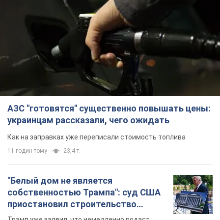
АЗС "готовятся" существенно повышать цены:
украинцам рассказали, чего ожидать
Как на заправках уже переписали стоимость топлива
11 годин тому
23,4 т.
"Белый дом не является
собственностью Трампа": суд США
приостановил строительство
бального зала стоимостью 400 млн
Трамп уже заявил, что немедленно подаст
долларов
апелляцию, назвав это "ужасным решением"
10 годин тому
2,6 т.
Война меняет не только тактику: в
НГУ показали инженерные решения
против российских FPV-дронов.
Фото
Это "постапокалиптическая эстетика из мира