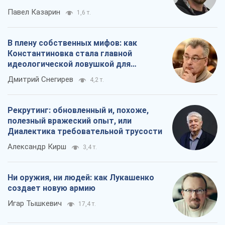
Павел Казарин
1,6 т.
В плену собственных мифов: как
Константиновка стала главной
идеологической ловушкой для
российских оккупантов
Дмитрий Снегирев
4,2 т.
Рекрутинг: обновленный и, похоже,
полезный вражеский опыт, или
Диалектика требовательной трусости
Александр Кирш
3,4 т.
Ни оружия, ни людей: как Лукашенко
создает новую армию
Игар Тышкевич
17,4 т.