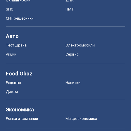
Онлайн уроки
ДПА
ЗНО
НМТ
СНГ решебники
Авто
Тест Драйв
Электромобили
Акции
Сервис
Food Oboz
Рецепты
Напитки
Диеты
Экономика
Рынки и компании
Mакроэкономика