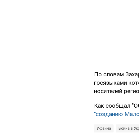
По словам Заха
госязыками кот
носителей реги
Как сообщал "О
"созданию Мало
Украина
Война в Ук