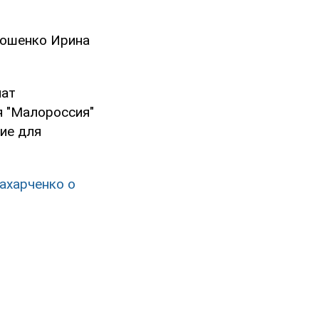
рошенко Ирина
мат
я "Малороссия"
ие для
ахарченко о