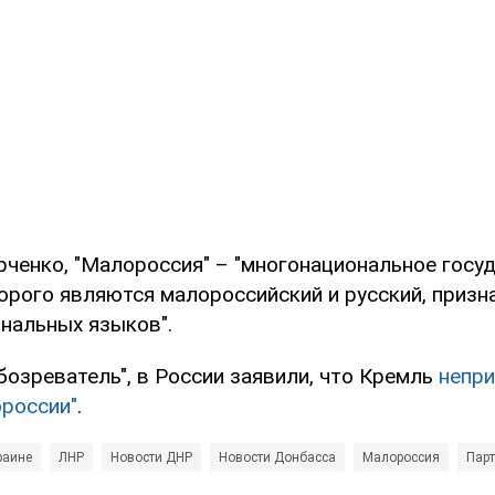
рченко, "Малороссия" – "многонациональное госуд
орого являются малороссийский и русский, призн
ональных языков".
бозреватель", в России заявили, что Кремль
непри
россии"
.
раине
ЛНР
Новости ДНР
Новости Донбасса
Малороссия
Парт