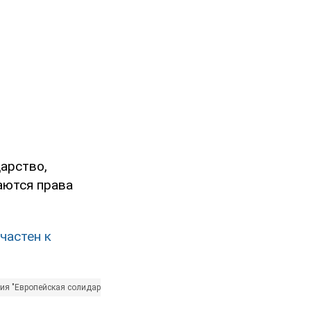
арство,
аются права
частен к
ия "Европейская солидарность"
Александр Захарченко
Ирина Фриз