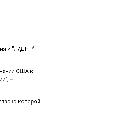
ия и "Л/ДНР"
ючении США к
и", –
огласно которой