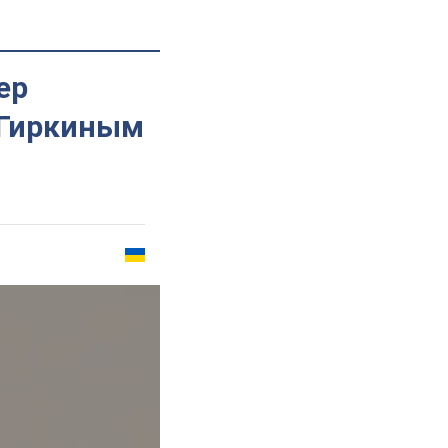
ер
 Гиркиным