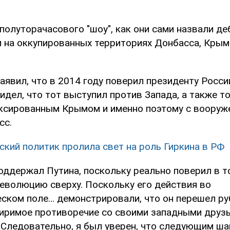
полуторачасового "шоу", как они сами назвали де
и на оккупированных территориях Донбасса, Крым
заявил, что в 2014 году поверил президенту Росс
видел, что тот выступил против Запада, а также то
ексированным Крымом и именно поэтому с воору
сс.
ский политик пролила свет на роль Гиркина в РФ
поддержал Путина, поскольку реально поверил в то
еволюцию сверху. Поскольку его действия во
ском поле… демонстрировали, что он перешел руб
иримое противоречие со своими западными друзь
 Следовательно, я был уверен, что следующим ша