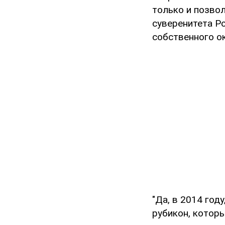
только и позво
суверенитета Ро
собственного ок
"Да, в 2014 год
рубикон, которы