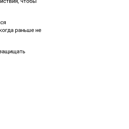
йствия, чтобы
хся
когда раньше не
"защищать