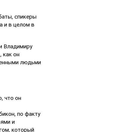
баты, спикеры
а и в целом в
ии Владимиру
, как он
женными людьми
, что он
икон, по факту
ями и
гом, который