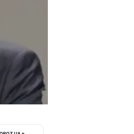
 OBOZ.UA в