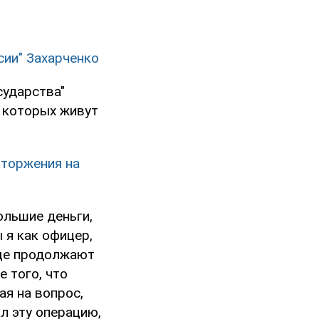
сии" Захарченко
сударства"
а которых живут
вторжения на
ольшие деньги,
 я как офицер,
еще продолжают
е того, что
ая на вопрос,
л эту операцию,