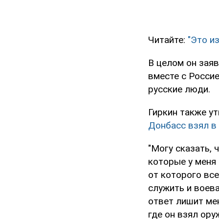
Читайте:
"Это и
В целом он заяв
вместе с Россие
русские люди.
Гиркин также у
Донбасс взял в
"Могу сказать, 
которые у меня 
от которого вс
служить и воеват
ответ лишит мен
где он взял ору