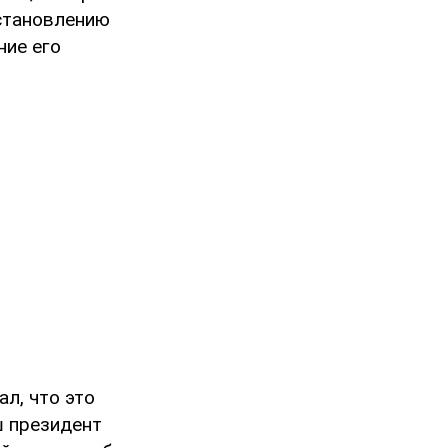
установлению
ние его
ал, что это
ш президент