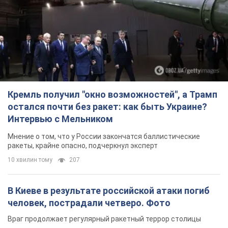
Мнение о том, что у России закончатся баллистические
ракеты, крайне опасно, подчеркнул эксперт
10 хвилин тому
207
В Киеве в результате российской атаки погиб
человек, пострадали четверо. Фото
Враг продолжает регулярный ракетный террор столицы
2 години тому
28,3 т.
Украина поразила Ильский и Сызранский НПЗ и
пост наблюдения на буровой установке
"Сиваш": Генштаб раскрыл детали. Фото и
видео
Россию область всю ночь атаковали БПЛА
31 хвилину тому
3,8 т.