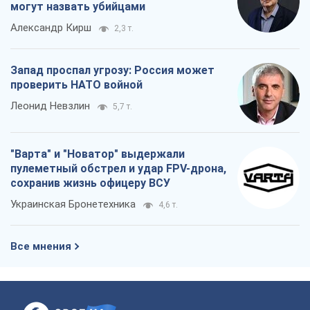
сохранив жизнь офицеру ВСУ
Украинская Бронетехника
4,6 т.
Все мнения
О компании
Команда
Правовая информация
Политика
конфиденциальности
Реклама на сайте
Документы
Редакционная политика
Журналисты OBOZ.UA на месте
событий