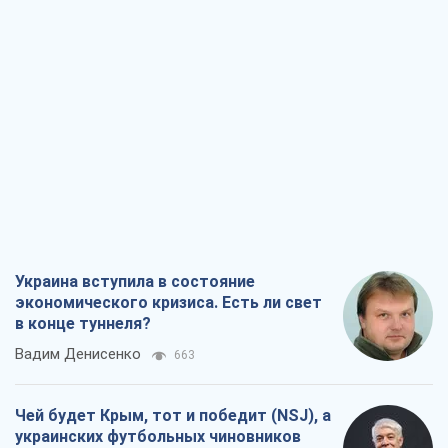
Украина вступила в состояние
экономического кризиса. Есть ли свет
в конце туннеля?
Вадим Денисенко
663
Чей будет Крым, тот и победит (NSJ), а
украинских футбольных чиновников
могут назвать убийцами
Александр Кирш
2,3 т.
Запад проспал угрозу: Россия может
проверить НАТО войной
Леонид Невзлин
5,7 т.
"Варта" и "Новатор" выдержали
пулеметный обстрел и удар FPV-дрона,