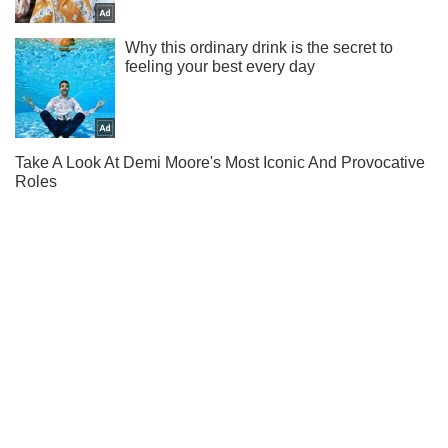
Жми! Подписывайся! Читай только лучшее!
Подписаться
Подписаться
Криминальные новости
Стало известно как...
Важное