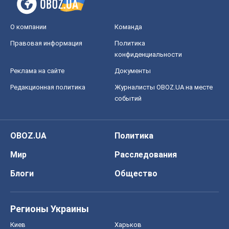
OBOZ.UA
Политика
Мир
Расследования
Блоги
Общество
Регионы Украины
Киев
Харьков
Запорожье
Днепр
Черкассы
Спорт
Футбол
Баскетбол
Хоккей
Бокс
Формула-1