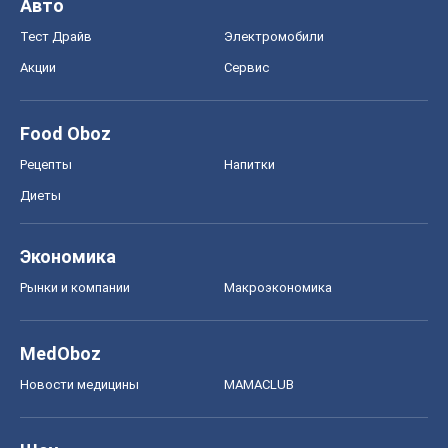
Рынки и компании
Mакроэкономика
MedOboz
Новости медицины
MAMACLUB
Шоу
Афиша
Сплетни
Красота
Мода
Женский Журнал