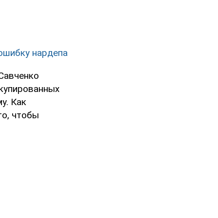
 ошибку нардепа
 Савченко
ккупированных
у. Как
то, чтобы