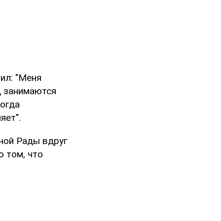
ил: "Меня
д занимаются
Когда
яет".
вной Рады вдруг
о том, что