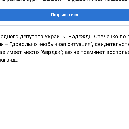
Подписаться
одного депутата Украины Надежды Савченко по 
и – "довольно необычная ситуация", свидетельст
ве имеет место "бардак"; ею не преминет воспол
паганда.