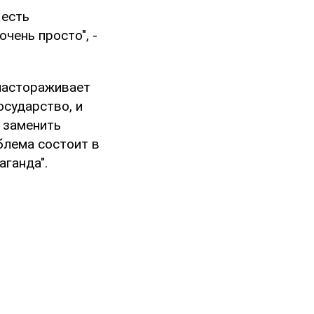
 есть
чень просто", -
 настораживает
осударство, и
а заменить
блема состоит в
аганда".