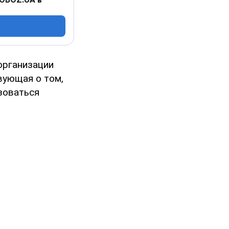
организации
вующая о том,
ьзоваться