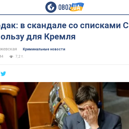
дак: в скандале со списками 
пользу для Кремля
йжевская
Криминальные новости
44
7,2 т.