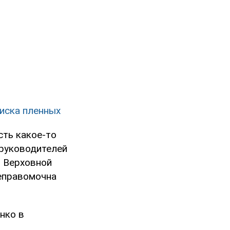
писка пленных
сть какое-то
 руководителей
ы Верховной
неправомочна
нко в