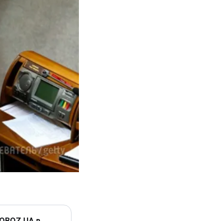
 OBOZ.UA в