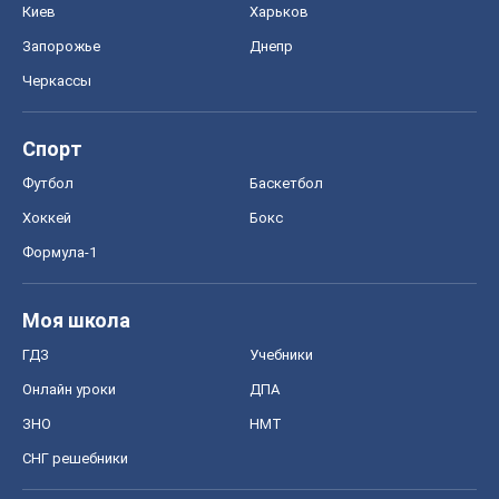
Киев
Харьков
Запорожье
Днепр
Черкассы
Спорт
Футбол
Баскетбол
Хоккей
Бокс
Формула-1
Моя школа
ГДЗ
Учебники
Онлайн уроки
ДПА
ЗНО
НМТ
СНГ решебники