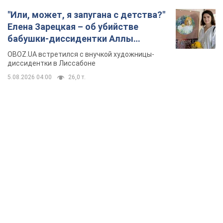
"Или, может, я запугана с детства?"
Елена Зарецкая – об убийстве
бабушки-диссидентки Аллы
Горской, критике сына Стуса и
OBOZ.UA встретился с внучкой художницы-
бегстве в Португалию с пятью
диссидентки в Лиссабоне
детьми
5.08.2026 04:00
26,0 т.