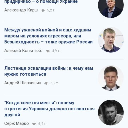
придирчиво – о помощи Украине
Александр Кирш
5,2 т.
Между ужасной войной и еще худшим
миром на условиях агрессора, или
Безысходность – тоже оружие России
Алексей Копытько
4,9 т.
Лестница эскалации войны: к чему нам
нужно готовиться
Андрей Шевчишин
5,9 т.
"Когда хочется мести": почему
стратегия Украины должна оставаться
другой
Серж Марко
6,4 т.