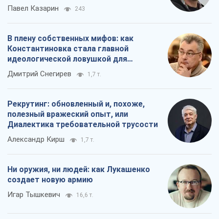
Павел Казарин
243
В плену собственных мифов: как
Константиновка стала главной
идеологической ловушкой для
российских оккупантов
Дмитрий Снегирев
1,7 т.
Рекрутинг: обновленный и, похоже,
полезный вражеский опыт, или
Диалектика требовательной трусости
Александр Кирш
1,7 т.
Ни оружия, ни людей: как Лукашенко
создает новую армию
Игар Тышкевич
16,6 т.