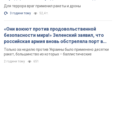
Для террора враг применил ракеты и дроны
3 години тому
52,4 т.
«Они воюют против продовольственной
безопасности мира!» Зеленский заявил, что
российская армия вновь обстреляла порт в
Одессе
Только за неделю против Украины было применено десятки
ракет, большинство из которых – баллистические
2 години тому
651