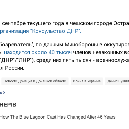
в сентябре текущего года в чешском городе Остр
рганизация "Консульство ДНР".
бозреватель", по данным Минобороны в оккупиро
ны
находится около 40 тысяч
членов незаконных в
"ДНР"/"ЛНР"), среди них пять тысяч - военнослу
л России.
Новости Донецка и Донецкой области
Война в Украине
Денис Пуши
а