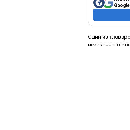
Google
Один из главар
незаконного во