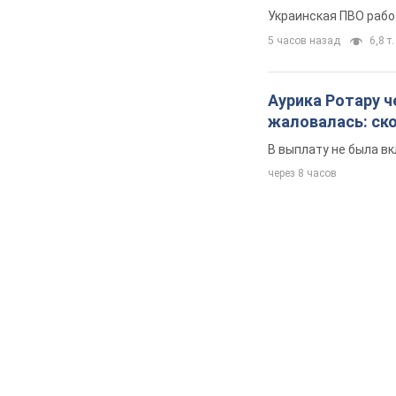
50-летняя Lama 
сохраняет молод
По словам певицы, о
2 часа назад
4,7 т.
Сколько баллист
Минобороны наз
Украинская ПВО рабо
5 часов назад
6,8 т.
Аурика Ротару ч