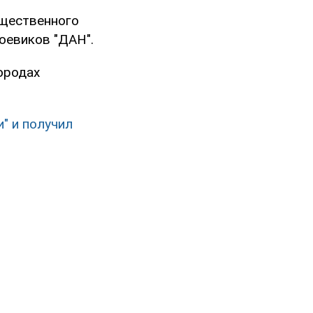
бщественного
боевиков "ДАН".
ородах
" и получил