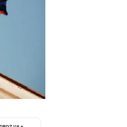
 OBOZ.UA в