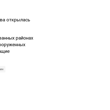
ава открылась
ванных районах
ооруженных
жащие
лин