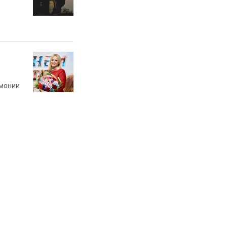
реки, что
: в