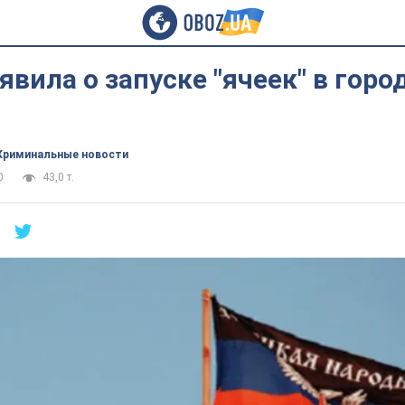
явила о запуске "ячеек" в горо
Криминальные новости
0
43,0 т.