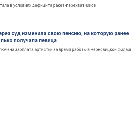
раскрыла секреты своей красоты и ответила на уп
ость, ведь у нее нет детей
на не делает ничего необычного
ических ракет перехватила украинская ПВО в июле
вали цифру
тала в условиях дефицита ракет-перехватчиков
ерез суд изменила свою пенсию, на которую ранее