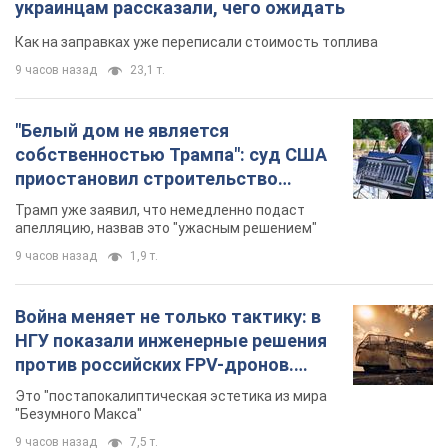
украинцам рассказали, чего ожидать
Как на заправках уже переписали стоимость топлива
9 часов назад
23,1 т.
"Белый дом не является
собственностью Трампа": суд США
приостановил строительство
бального зала стоимостью 400 млн
Трамп уже заявил, что немедленно подаст
долларов
апелляцию, назвав это "ужасным решением"
9 часов назад
1,9 т.
Война меняет не только тактику: в
НГУ показали инженерные решения
против российских FPV-дронов.
Фото
Это "постапокалиптическая эстетика из мира
"Безумного Макса"
9 часов назад
7,5 т.