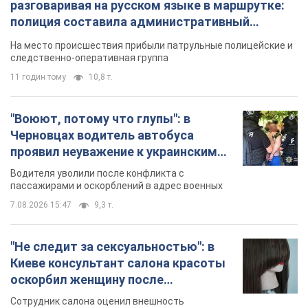
разговаривая на русском языке в маршрутке:
полиция составила административный
протокол. Видео
На место происшествия прибыли патрульные полицейские и
следственно-оперативная группа
11 годин тому
10,8 т.
"Воюют, потому что глупы": в
Черновцах водитель автобуса
проявил неуважение к украинским
военным и поплатился за это.
Водителя уволили после конфликта с
Видео
пассажирами и оскорблений в адрес военных
7.08.2026 15:47
9,3 т.
"Не следит за сексуальностью": в
Киеве консультант салона красоты
оскорбил женщину после
химиотерапии, разгорелся скандал.
Сотрудник салона оценил внешность