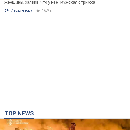
Фото
женщины, заявив, что у нее "мужская стрижка"
7 годин тому
16,9 т.
TOP NEWS