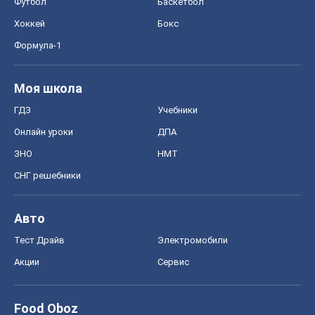
Футбол
Баскетбол
Хоккей
Бокс
Формула-1
Моя школа
ГДЗ
Учебники
Онлайн уроки
ДПА
ЗНО
НМТ
СНГ решебники
Авто
Тест Драйв
Электромобили
Акции
Сервис
Food Oboz