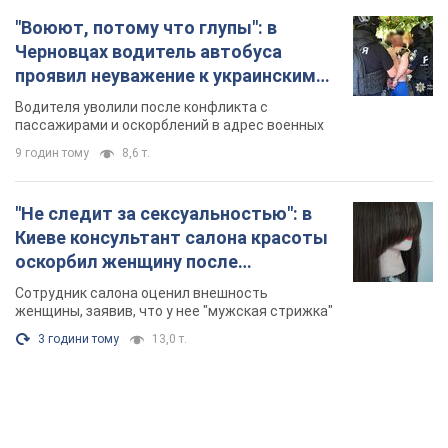
"Воюют, потому что глупы": в
Черновцах водитель автобуса
проявил неуважение к украинским
военным и поплатился за это.
Водителя уволили после конфликта с
Видео
пассажирами и оскорблений в адрес военных
9 годин тому
8,6 т.
"Не следит за сексуальностью": в
Киеве консультант салона красоты
оскорбил женщину после
химиотерапии, разгорелся скандал.
Сотрудник салона оценил внешность
Фото
женщины, заявив, что у нее "мужская стрижка"
3 години тому
13,0 т.