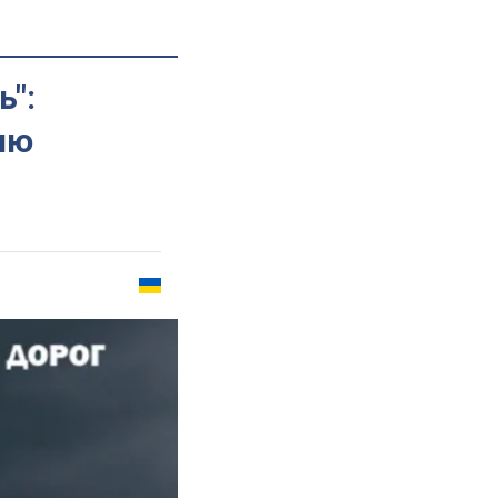
ь":
лю