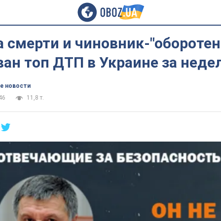
 смерти и чиновник-"оборотен
ан топ ДТП в Украине за неде
е новости
46
11,8 т.