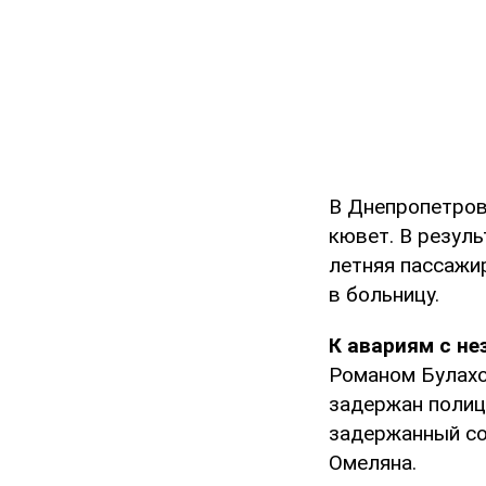
В Днепропетров
кювет. В резуль
летняя пассажи
в больницу.
К авариям с н
Романом Булахо
задержан полиц
задержанный со
Омеляна.