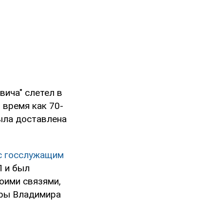
вича" слетел в
 время как 70-
ыла доставлена
с госслужащим
П и был
оими связями,
уры Владимира