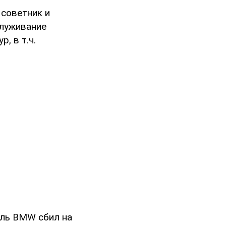
 советник и
служивание
, в т.ч.
ель BMW сбил на