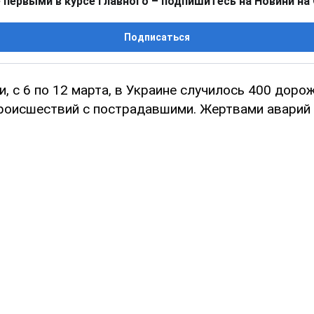
 первыми в курсе главного – подпишитесь на Новини на
Подписаться
и, с 6 по 12 марта, в Украине случилось 400 доро
роисшествий с пострадавшими. Жертвами аварий 