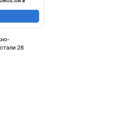
 OBOZ.UA в
жно-
стали 28