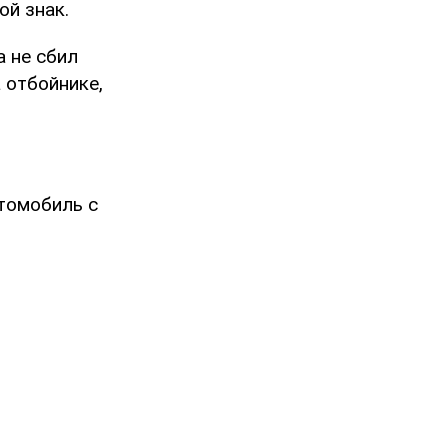
й знак.
а не сбил
 отбойнике,
томобиль с