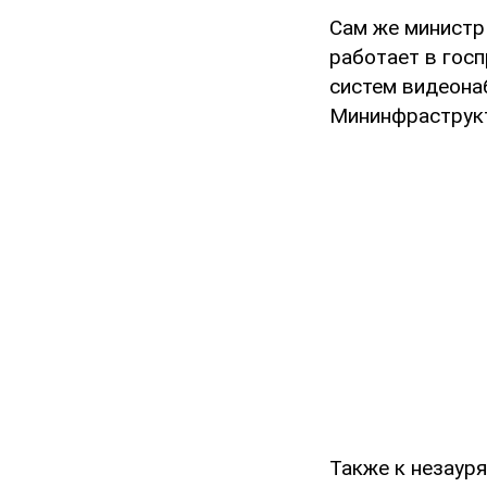
Сам же министр 
работает в госп
систем видеонаб
Мининфраструк
Также к незаур