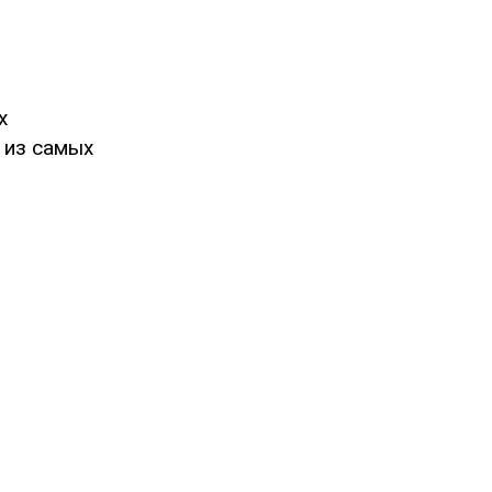
х
м из самых