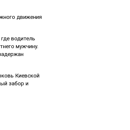
ожного движения
 где водитель
тнего мужчину.
 задержан
рковь Киевской
ный забор и