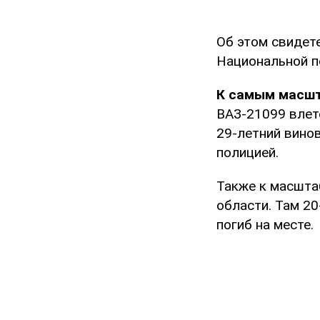
Об этом свидет
Национальной п
К самым масш
ВАЗ-21099 влете
29-летний вино
полицией.
Также к масшта
области. Там 20
погиб на месте.