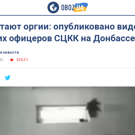
тают оргии: опубликовано вид
их офицеров СЦКК на Донбассе
е новости
42
324,3 т.