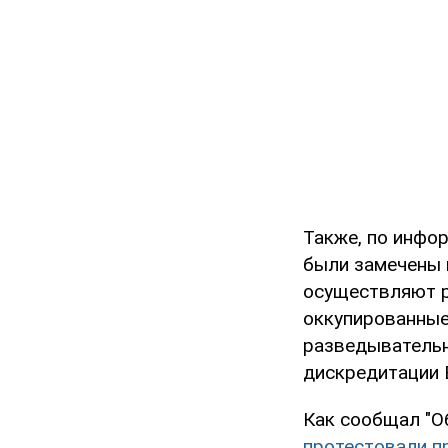
Также, по инфо
были замечены 
осуществляют р
оккупированные
разведывательн
дискредитации 
Как сообщал "О
протестовали п