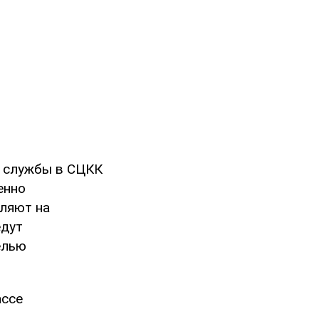
я службы в СЦКК
енно
ляют на
едут
елью
ассе