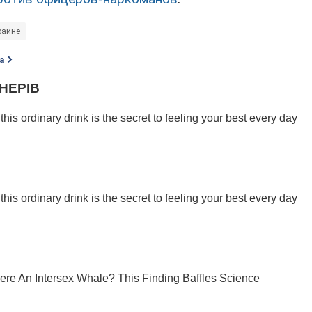
раине
а