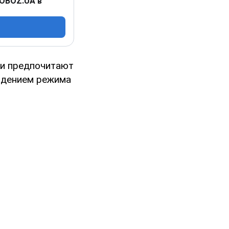
 OBOZ.UA в
ии предпочитают
юдением режима