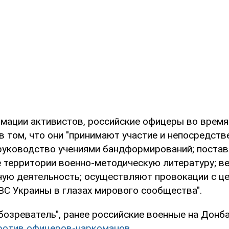
рмации активистов, российские офицеры во врем
в том, что они "принимают участие и непосредств
уководство учениями бандформирований; постав
 территории военно-методическую литературу; в
ую деятельность; осуществляют провокации с ц
ВС Украины в глазах мирового сообщества".
бозреватель", ранее российские военные на Донб
ротив офицеров-наркоманов
.