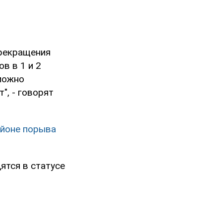
прекращения
в в 1 и 2
можно
", - говорят
айоне порыва
ятся в статусе