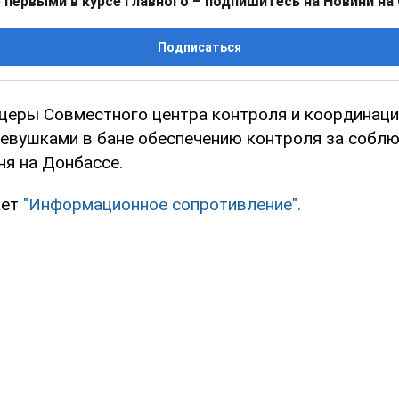
 первыми в курсе главного – подпишитесь на Новини на
Подписаться
церы Совместного центра контроля и координац
девушками в бане обеспечению контроля за собл
ня на Донбассе.
ает
"Информационное сопротивление".