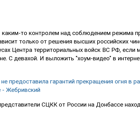
я каким-то контролем над соблюдением режима 
ависит только от решения высших российских чино
усах Центра территориальных войск ВС РФ, если 
не. С девахой. И выложить "хоум-видео" в интернет
 не предоставила гарантий прекращения огня в р
 - Жебривский
представители СЦКК от России на Донбассе наход